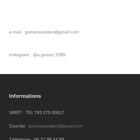
e-mail : gomezaurelien@gmail.com
Instagram : @a.gomez.1985
Informations
SIRET : 751 783 275 00017
Courriel :
gomezaurelien@gmail.com
Téléphone : 06 21 88 44 99