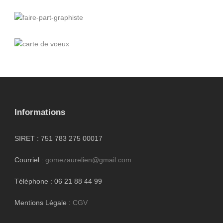
graphisme
,
identité visuelle
,
logo
charte graphique
,
graphisme
,
identité visuelle
,
site
internet
,
web
,
webdesign
dessin
,
graphisme
,
illustration
,
mise en page
carte de voeux
,
edition
,
faire-part
,
graphisme
Informations
SIRET : 751 783 275 00017
Courriel :
gomezaurelien@gmail.com
Téléphone : 06 21 88 44 99
Mentions Légale :
CGV