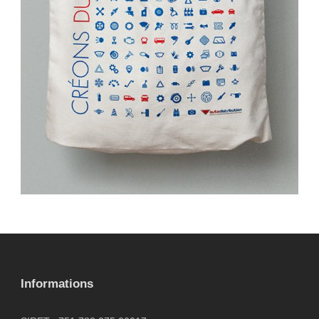
graphiste
,
mise en page
,
pictogramme
,
Tote bag
Informations