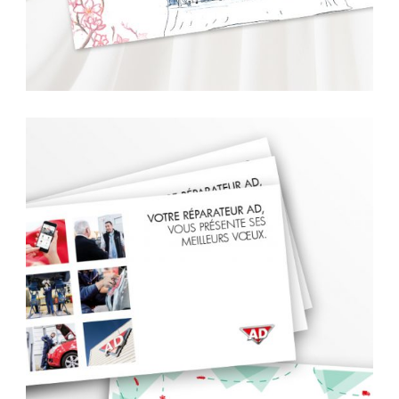
carte de voeux
,
edition
,
faire-part
,
graphisme