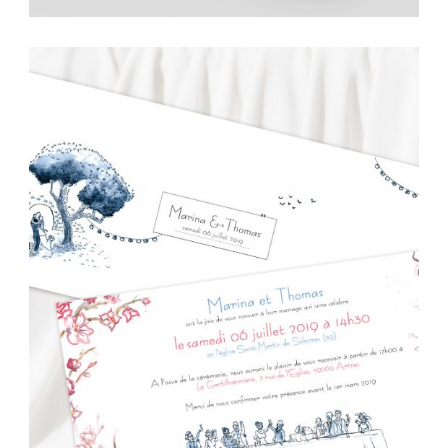
dessin
,
graphisme
,
illustration
,
mise en page