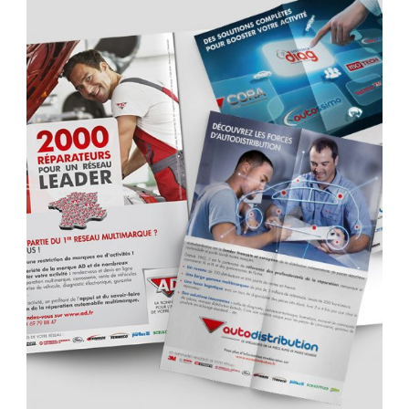
edition
,
graphisme
,
mise en page
,
presse