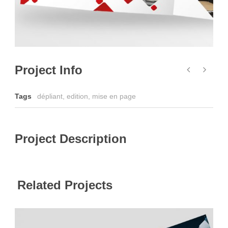
Project Info
Tags
dépliant
,
edition
,
mise en page
Project Description
Related Projects