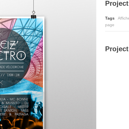
Project
Tags
Affich
page
Project