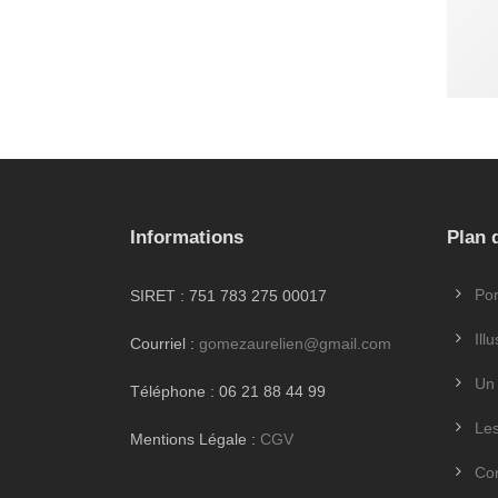
gr
Informations
Plan 
Por
SIRET : 751 783 275 00017
Ill
Courriel :
gomezaurelien@gmail.com
Un 
Téléphone : 06 21 88 44 99
Les
Mentions Légale :
CGV
Con