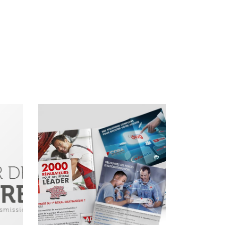
edition
,
graphisme
,
mise en page
,