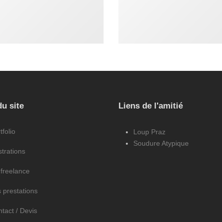
identité visuelle
,
logo
,
site inte
aphisme
,
identité visuelle
,
logo
webdesign
du site
Liens de l'amitié
tfolio
Loup Praz
Soudure Atypique
ustrations
freelance
 prestations
tact / Devis