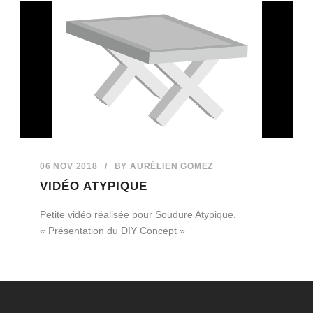
06 NOV 2018
/
BY
AURÉLIEN GOMEZ
VIDÉO ATYPIQUE
Petite vidéo réalisée pour Soudure Atypique.
« Présentation du DIY Concept »