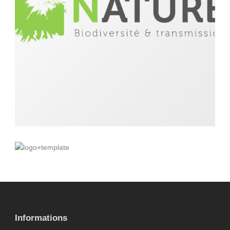
identité visuelle
,
logo
,
site internet
,
webdesign
charte graphique
,
graphisme
,
identité visuelle
,
site
internet
,
web
,
webdesign
Informations