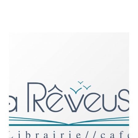
graphisme
,
identité visuelle
,
logo