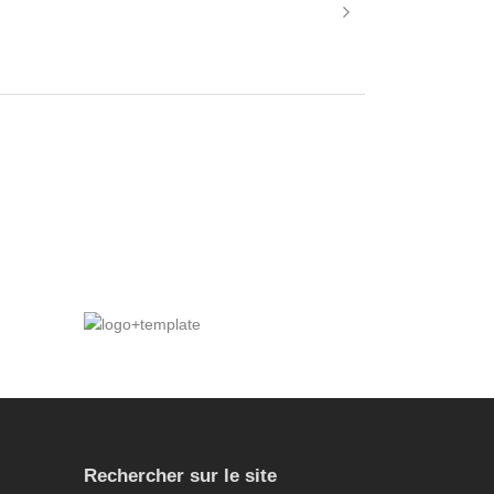
charte graphique
,
graphisme
,
rnet
,
identité visuelle
,
site internet
,
web
,
webdesign
Rechercher sur le site