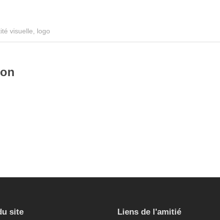
ité visuelle
,
logo
ion
identité visuelle
,
logo
,
site inte
aphisme
,
identité visuelle
,
logo
webdesign
du site
Liens de l'amitié