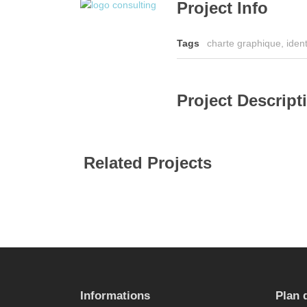
Project Info
Tags
charte graphique
,
ident
Project Descript
Related Projects
logo
gr
Informations
Plan 